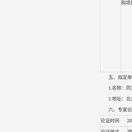
购项
五、拟定单
名称：同
1.
地址：北
2.
六、专家论
论证时间
20
论证地点
湖