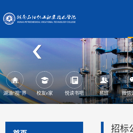
湖油“视”界
校友e家
悦读书吧
易班
微信
招标