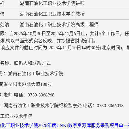
祥
湖南石油化工职业技术学院
讲师
伟
湖南石油化工职业技术学院
教授
范清
湖南石油化工职业技术学院
高级工程师
限：自
年
月
30
日至
年
月
日止，共计
个工作
日。任
2025
10
2025
11
5
5
管机构以书面形式实名反映，并抄报省财政部门。
应文件的截止时间为 2025年11月10日14时30分(北京时间
名称、联系人和联系方式
称：湖南石油化工职业技术学院
南省岳阳市湘北大道
188
号
刘老师 电话：
0730-3068968
：湖南石油化工职业技术学院纪检监察处 电话：
0730-3066013
工职业技术学院
化工职业技术学院2026年度CNKI数字资源库服务采购项目单一来