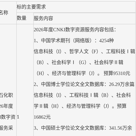
标的主要需求
名称
数量
服务内容
2026
年度
CNKI
数字资源服务内容包括：
1
、中国学术期刊（网络版）：
4254
种
信息科技（
I
）、哲学人文（
F
）、工程科技Ⅰ辑
（
B
）、社会科学Ⅰ（
G
）、社会科学Ⅱ辑
（
H
）、经济与管理科学（
J
）。 预算
95310
元
2
、中国博士学位论文全文数据库：
26.29
万余篇
石化职
信息科技（
I
）、工程科技Ⅰ辑（
B
）、社会科
26
年度
学Ⅱ辑（
H
）、经济与管理科学（
J
）。预算
I
数字资
16862
元
1
服务采
3
、中国硕士学位论文全文数据库：
341.56
万余