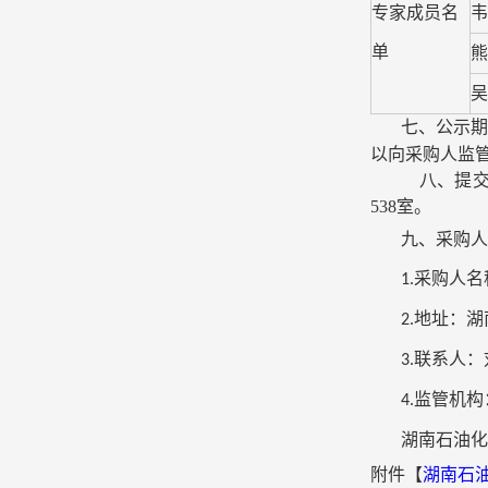
专家成员名
韦
单
熊
吴
七、公示期
以向采购人监
八、提交响
538室。
九、采购人
采购人名
1.
地址：湖
2.
联系人：
3.
监管机构
4.
湖南石油化
附件【
湖南石油