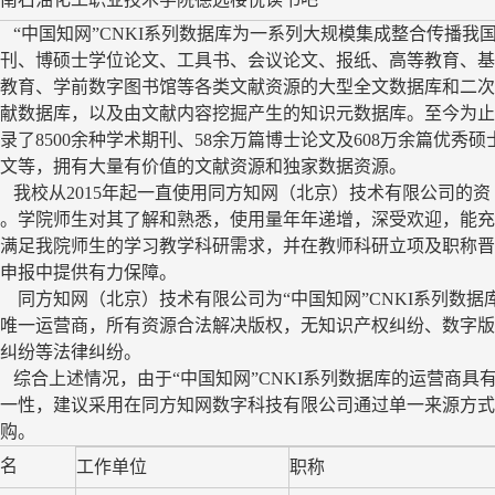
“中国知网”
CNKI
系列数据库为一系列大规模集成整合传播我
刊、博硕士学位论文、工具书、会议论文、报纸、高等教育、基
教育、学前数字图书馆等各类文献资源的大型全文数据库和二次
献数据库，以及由文献内容挖掘产生的知识元数据库。至今为止
录了
8500
余种学术期刊、
58
余万篇博士论文及
608
万余篇优秀硕
文等，拥有大量有价值的文献资源和独家数据资源。
我校从
2015
年起一直使用同方知网（北京）技术有限公司的资
。学院师生对其了解和熟悉，使用量年年递增，深受欢迎，能充
满足我院师生的学习教学科研需求，并在教师科研立项及职称晋
申报中提供有力保障。
同方知网（北京）技术有限公司为“中国知网”
CNKI
系列数据
唯一运营商，所有资源合法解决版权，无知识产权纠纷、数字版
纠纷等法律纠纷。
综合上述情况，由于“中国知网”
CNKI
系列数据库的运营商具
一性，建议采用在同方知网数字科技有限公司通过单一来源方式
购。
名
工作单位
职称