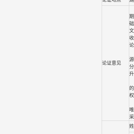
期
础
文
收
论
源
论证意见
分
升
的
权
唯
采
姓