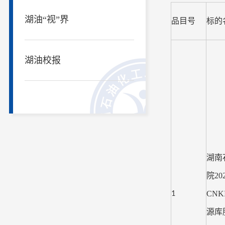
湖油“视”界
品目号
标的
湖油校报
湖南
院
20
CNK
1
源库