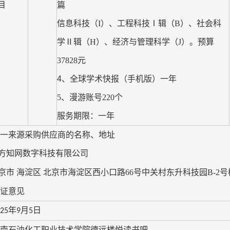
目
篇
信息科技（
I
）、工程科技Ⅰ辑（
B
）、社会科
学Ⅱ辑（
H
）、经济与管理科学（
J
）。预算
37828
元
4
、
全球学术快报（手机版）一年
5
、漫游账号
220
个
服务期限：一年
一来源采购供应商的名称、地址
方知网数字科技有限公司
京市 海淀区 北京市海淀区西小口路
66
号中关村东升科技园
B-2
号
证意见
年
月
日
25
9
5
南石油化工职业技术学院德远楼悦读书吧