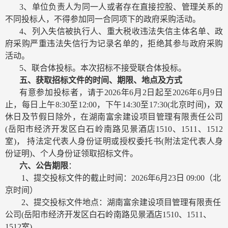
3
、单位负责人为同一人或者存在直接控股、管理关系的
不同投标人，不得参加同一合同项下的政府采购活动。
4
、列入失信被执行人、重大税收违法失信主体名单、政
府采购严重违法失信行为记录名单的，拒绝其参与政府采购
活动。
5
、联合体投标。本次招标不接受联合体投标。
五、获取招标文件的时间、期限、地点及方式
有意参加投标者，请于
2026
年
6
月
2
日起至
2026
年
6
月
9
日
止，每日上午
8:30
至
12:00
，下午
14:30
至
17:30(
北京时间
)
，双
休日及节假日除外，在湖南富余建设项目管理有限责任公司
(
岳阳市经济开发区白石岭南路见景酒店
1510
、
1511
、
1512
室
)
， 持法定代表人身份证明或授权委托书
(
附法定代表人身
份证明
)
、个人身份证领取招标文件。
六、公告期限
：
1
、提交投标文件的截止时间：
2026
年
6
月
23
日
09:00
（北
京时间）
2
、提交投标文件地点：
湖南富余建设项目管理有限责任
公司
(
岳阳市经济开发区白石岭南路见景酒店
1510
、
1511
、
1512
室
)