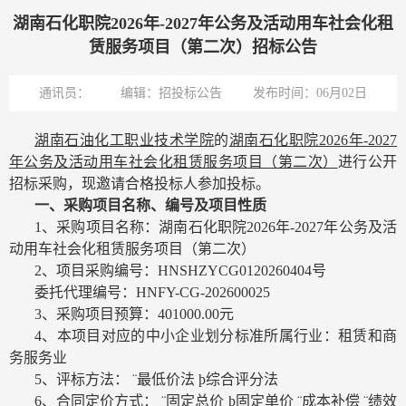
湖南石化职院2026年-2027年公务及活动用车社会化租
赁服务项目（第二次）招标公告
通讯员：
编辑：招投标公告
发布时间：06月02日
湖南石油化工职业技术学院
的
湖南石化职院
2026
年
-2027
年公务及活动用车社会化租赁服务项目（第二次）
进行公开
招标采购，现邀请合格投标人参加投标。
一、采购项目名称、编号及项目性质
1
、采购项目名称：湖南石化职院
2026
年
-2027
年公务及活
动用车社会化租赁服务项目（第二次）
2
、项目采购编号：
HNSHZYCG0120260404
号
委托代理编号：
HNFY-CG-202600025
3
、采购项目预算：
401000.00
元
4
、本项目对应的中小企业划分标准所属行业：租赁和商
务服务业
5
、评标方法：
¨
最低价法
þ
综合评分法
6
、合同定价方式：
¨
固定总价
þ
固定单价
¨
成本补偿
¨
绩效