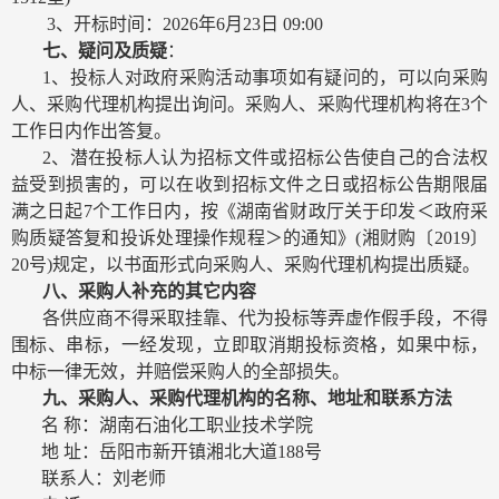
3
、开标时间：
2026
年
6
月
23
日
09:00
七、疑问及质疑
：
1
、投标人对政府采购活动事项如有疑问的，可以向采购
人、采购代理机构提出询问。采购人、采购代理机构将在
3
个
工作日内作出答复。
2
、潜在投标人认为招标文件或招标公告使自己的合法权
益受到损害的，可以在收到招标文件之日或招标公告期限届
满之日起
7
个工作日内，按《湖南省财政厅关于印发＜政府采
购质疑答复和投诉处理操作规程＞的通知》
(
湘财购〔
2019
〕
20
号
)
规定，以书面形式向采购人、采购代理机构提出质疑。
八、
采购人补充的其它内容
各供应商不得采取挂靠、代为投标等弄虚作假手段，不得
围标、串标，一经发现，立即取消期投标资格，如果中标，
中标一律无效，并赔偿采购人的全部损失。
九
、采购人、采购代理机构的名称、地址和联系方法
名
称：
湖南石油化工职业技术学院
地
址：岳阳市新开镇湘北大道
188
号
联系人：刘老师