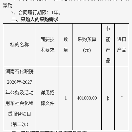
激励
7
、合同履行期限：
1
年。
二、采购人的采购需求
节
简要技
数
采购预算
能
进口
标的名称
术要求
量
(
元
)
产
产品
品
湖南石化职院
2026
年
-2027
年公务及活动
详见招
1
401000.00
þ
¨
用车社会化租
标文件
赁服务项目
（第二次）