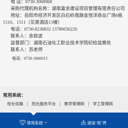
电
话：
0730-3068968
采购代理机构名称：湖南富余建设项目管理有限责任公司
地址：岳阳市经济开发区白石岭南路金悦洋商业广场
6
栋
1510
、
1511
（见景酒店
15
楼）
电话：
0730-8236832 13786656226
联系人：余政波
监督部门：湖南石油化工职业技术学院纪检监察处
联系人：苏老师
电话：
0730-3066013
常用系统：
校长信箱
阳光服务平台
教学管理网
学工管理网
常用系统
湖油“视”界