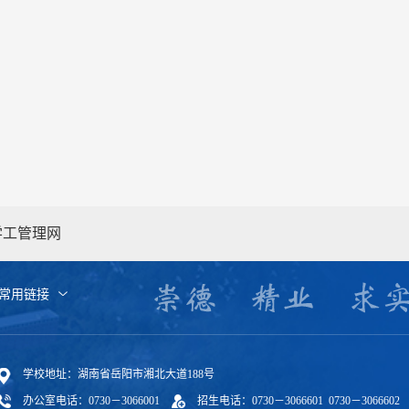
学工管理网
常用链接
学校地址：湖南省岳阳市湘北大道188号
办公室电话：0730－3066001
招生电话：0730－3066601 0730－3066602