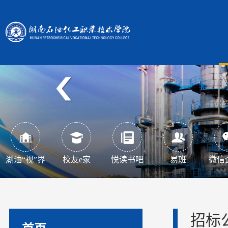
湖油“视”界
校友e家
悦读书吧
易班
微信
招标