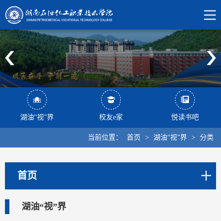
湖油“视”界
校友e家
悦读书吧
当前位置：
首页
>
湖油“视”界
>
分类
首页
湖油“视”界