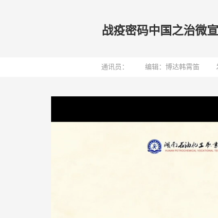
战疫密码中国之治微
通讯员：
编辑：博达韩霄笛