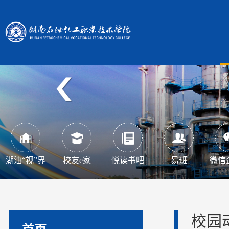
湖油“视”界
校友e家
悦读书吧
易班
微信
校园