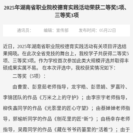
2025年湖南省职业院校德育实践活动荣获二等奖5项、
三等奖3项
通讯员：
编辑：宣传部
发布时间：05月22日
近日，2025年湖南省职业院校德育实践活动有关项目评选结
果揭晓。在此次全省竞技的舞台上，我校学子共获得二等奖5
项、三等奖3项。作为学校首次参加此类大规模评选并取得丰
硕成果实属不易。
在本次评选中，我校获奖情况如下：
二等奖（5项）：
由曹雯、彭意茹老师指导，龙宇皓、彭思娟、罗嘉玲、
李锦团队的作品《万米之上的守护》；
由李宗宇老师指导，
柳佚鑫同学的作品《光影里的匠心守望》；
由蔡婵婵老师指
导，郭瑜昕同学的作品《刨花里的匠“新”》；
由杨幸存老师
指导，吴霞同学的作品《藏在爷爷药篓里的“活着”》；
由于