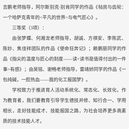
吉鹏老师指导，阿尔斯别克·别肯同学的作品《毡房与齿轮：
一个哈萨克青年的<平凡的世界>与电气匠心》。
三等奖（3项）：
由张梦蝶、何湘龙老师指导，胡诚、方祺安、李陈武、
陈妙、焦佳祥团队的作品《使命狂奔记》；
赖鹏丽同学的作
品《指尖的温度与匠心的刻度——读<读书是值得付出的一件
事>有感》；由吴铭、谢畅老师指导，雷靖娇同学的作品《一
包纯碱，一腔热血——我的化工报国梦》。
学校致力于推进育人活动系统化、常态化、长效化，作
为教育者，我们要教育引导学生德技并修、知行合一、学用
相长，走好技能成才、技能报国之路，为社会培养更多高素
质的技术技能人才。