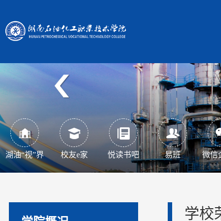
湖油“视”界
校友e家
悦读书吧
易班
微信
学校