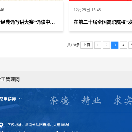
46
12月29日 15:48
第七届中华经典诵写讲大赛“诵读中国”赛项获全国教师组三等奖、湖南省一等奖
共138条
上页
1
2
3
4
学工管理网
常用链接
学校地址：湖南省岳阳市湘北大道188号