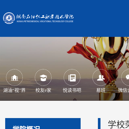
湖油“视”界
校友e家
悦读书吧
易班
微信
学校