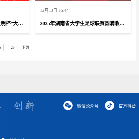
12月13日 15:44
在第二十届全国高职院校“发明杯”大学生创新创业大赛中，我校师生踊跃参赛、奋勇争先，凭借扎实的专业素养和创新实践能力，斩获佳绩!
2025年湖南省大学生足球联赛圆满收官，我校足球队勇夺亚军，创下历史最佳战绩！
...
5
23
下页
微信公众号
官方抖音